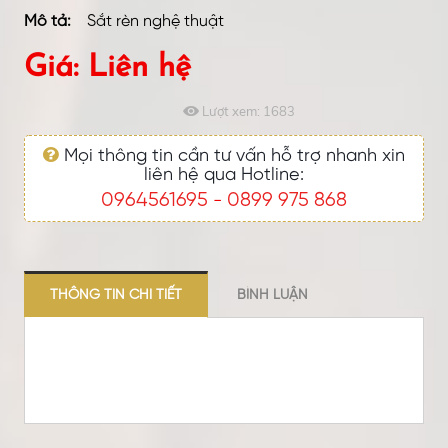
Mô tả:
Sắt rèn nghệ thuật
Giá: Liên hệ
Lượt xem:
1683
Mọi thông tin cần tư vấn hỗ trợ nhanh xin
liên hệ qua Hotline:
0964561695
0899 975 868
-
THÔNG TIN CHI TIẾT
BÌNH LUẬN