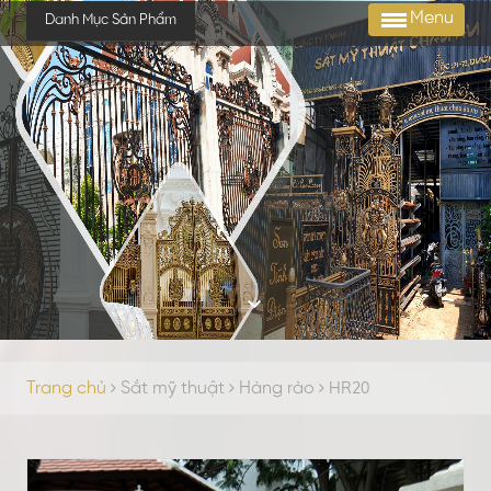
Menu
Danh Mục Sản Phẩm
HR20
Trang chủ
Sắt mỹ thuật
Hàng rào