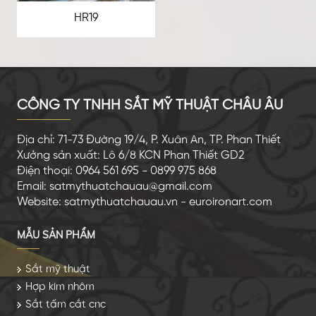
HR19
CÔNG TY TNHH SẮT MỸ THUẬT CHÂU ÂU
Địa chỉ: 71-73 Đường 19/4, P. Xuân An, TP. Phan Thiết
Xưởng sản xuất: Lô 6/8 KCN Phan Thiết GD2
Điện thoại: 0964 561 695 - 0899 975 868
Email: satmythuatchauau@gmail.com
Website: satmythuatchauau.vn - euroironart.com
MẪU SẢN PHẨM
Sắt mỹ thuật
Hợp kim nhôm
Sắt tấm cắt cnc