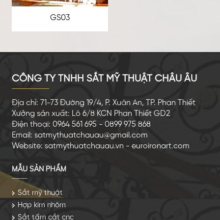
GS03
CÔNG TY TNHH SẮT MỸ THUẬT CHÂU ÂU
Địa chỉ: 71-73 Đường 19/4, P. Xuân An, TP. Phan Thiết
Xưởng sản xuất: Lô 6/8 KCN Phan Thiết GD2
Điện thoại: 0964 561 695 - 0899 975 868
Email: satmythuatchauau@gmail.com
Website: satmythuatchauau.vn - euroironart.com
MẪU SẢN PHẨM
Sắt mỹ thuật
Hợp kim nhôm
Sắt tấm cắt cnc