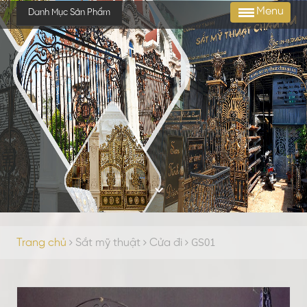
Menu
Danh Mục Sản Phẩm
GS01
Trang chủ
Sắt mỹ thuật
Cửa đi