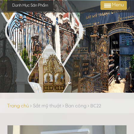
Menu
Danh Mục Sản Phẩm
BC22
Trang chủ
Sắt mỹ thuật
Ban công