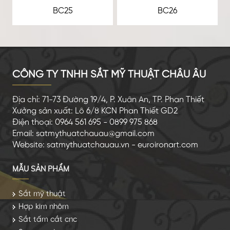
BC25
BC26
CÔNG TY TNHH SẮT MỸ THUẬT CHÂU ÂU
Địa chỉ: 71-73 Đường 19/4, P. Xuân An, TP. Phan Thiết
Xưởng sản xuất: Lô 6/8 KCN Phan Thiết GD2
Điện thoại: 0964 561 695 - 0899 975 868
Email: satmythuatchauau@gmail.com
Website: satmythuatchauau.vn - euroironart.com
MẪU SẢN PHẨM
Sắt mỹ thuật
Hợp kim nhôm
Sắt tấm cắt cnc