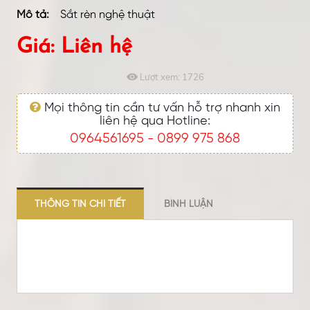
Mô tả:
Sắt rèn nghệ thuật
Giá: Liên hệ
Lượt xem:
1726
Mọi thông tin cần tư vấn hỗ trợ nhanh xin
liên hệ qua Hotline:
0964561695
0899 975 868
-
THÔNG TIN CHI TIẾT
BÌNH LUẬN